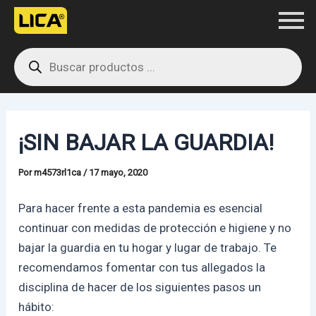
Ir
Navegación
al
de
Products
contenido
entradas
search
¡SIN BAJAR LA GUARDIA!
Por
m4573rl1ca
/
17 mayo, 2020
Para hacer frente a esta pandemia es esencial
continuar con medidas de protección e higiene y no
bajar la guardia en tu hogar y lugar de trabajo. Te
recomendamos fomentar con tus allegados la
disciplina de hacer de los siguientes pasos un
hábito: