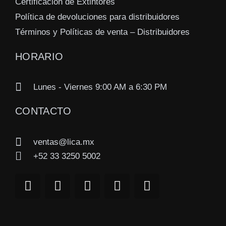
Certificación de Extintores
Política de devoluciones para distribuidores
Términos y Políticas de venta – Distribuidores
HORARIO
Lunes - Viernes 9:00 AM a 6:30 PM
CONTACTO
ventas@lica.mx
+52 33 3250 5002
Y
L
F
I
W
o
i
a
n
h
u
n
c
s
a
t
k
e
t
t