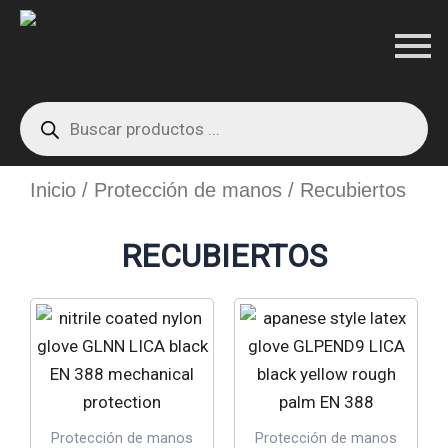
Ir
al
contenido
Products
search
Inicio
/
Protección de manos
/ Recubiertos
RECUBIERTOS
Protección de manos
Protección de manos