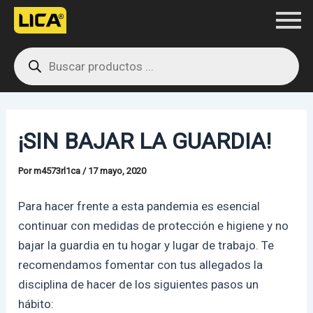
Ir
Navegación
al
de
Products
contenido
entradas
search
¡SIN BAJAR LA GUARDIA!
Por
m4573rl1ca
/
17 mayo, 2020
Para hacer frente a esta pandemia es esencial
continuar con medidas de protección e higiene y no
bajar la guardia en tu hogar y lugar de trabajo. Te
recomendamos fomentar con tus allegados la
disciplina de hacer de los siguientes pasos un
hábito: