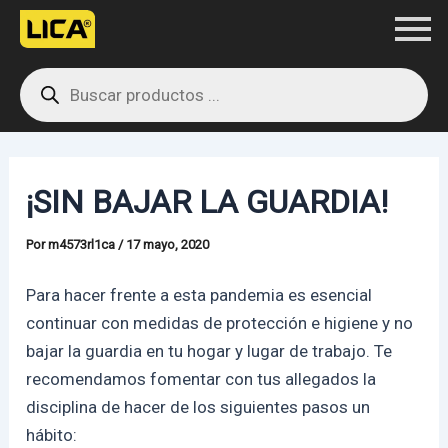
Ir
Navegación
al
de
Products
contenido
entradas
search
¡SIN BAJAR LA GUARDIA!
Por
m4573rl1ca
/
17 mayo, 2020
Para hacer frente a esta pandemia es esencial
continuar con medidas de protección e higiene y no
bajar la guardia en tu hogar y lugar de trabajo. Te
recomendamos fomentar con tus allegados la
disciplina de hacer de los siguientes pasos un
hábito: