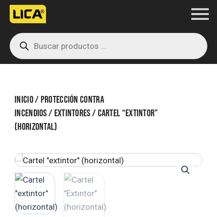
Ir
al
Products
contenido
search
Inicio
/
Protección contra
incendios
/
Extintores
/ Cartel “Extintor”
(horizontal)