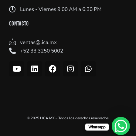
Lunes - Viernes 9:00 AM a 6:30 PM
CONTACTO
ventas@lica.mx
+52 33 3250 5002
Y
L
F
I
W
o
i
a
n
h
u
n
c
s
a
t
k
e
t
t
u
e
b
a
s
b
d
o
g
a
e
i
o
r
p
n
k
a
p
© 2025 LICA.MX – Todos los derechos reservados.
m
Whatsapp