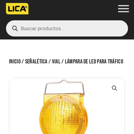
Ir
al
Products
contenido
search
Inicio
/
Señalética
/
Vial
/ Lámpara de led para tráfico