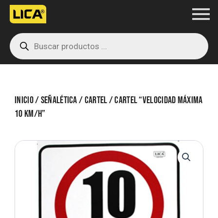
Ir
al
Products
contenido
search
Inicio
/
Señalética
/
Cartel
/ Cartel “Velocidad Máxima
10 km/h”