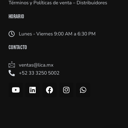
Términos y Políticas de venta – Distribuidores
HORARIO
Lunes - Viernes 9:00 AM a 6:30 PM
CONTACTO
ventas@lica.mx
+52 33 3250 5002
Y
L
F
I
W
o
i
a
n
h
u
n
c
s
a
t
k
e
t
t
u
e
b
a
s
b
d
o
g
a