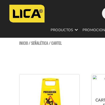
Ir
P
al
s
contenido
PRODUCTOS
PROMOCION
Inicio
/
Señalética
/ Cartel
CART