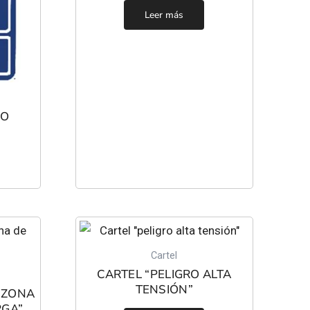
Leer más
IO
Cartel
CARTEL “PELIGRO ALTA
TENSIÓN”
 ZONA
RGA”