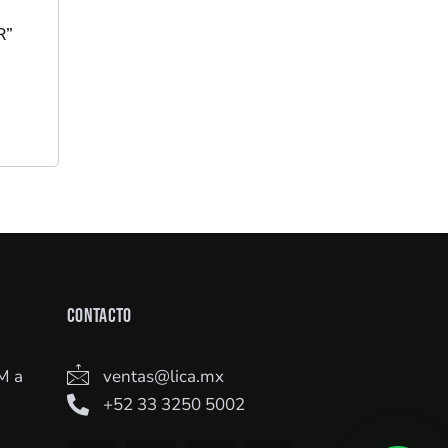
R”
CONTACTO
M a
ventas@lica.mx
+52 33 3250 5002