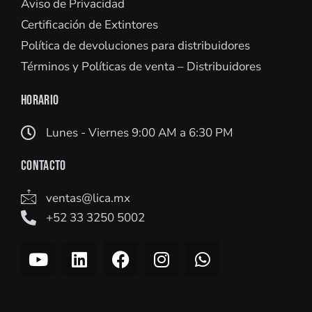
Aviso de Privacidad
Certificación de Extintores
Política de devoluciones para distribuidores
Términos y Políticas de venta – Distribuidores
HORARIO
Lunes - Viernes 9:00 AM a 6:30 PM
CONTACTO
ventas@lica.mx
+52 33 3250 5002
Y
L
F
I
W
o
i
a
n
h
u
n
c
s
a
t
k
e
t
t