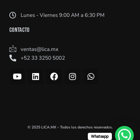
Lunes - Viernes 9:00 AM a 6:30 PM
CONTACTO
ventas@lica.mx
+52 33 3250 5002
Y
L
F
I
W
o
i
a
n
h
u
n
c
s
a
t
k
e
t
t
u
e
b
a
s
b
d
o
g
a
e
i
o
r
p
n
k
a
p
© 2025 LICA.MX – Todos los derechos reservados.
m
Whatsapp