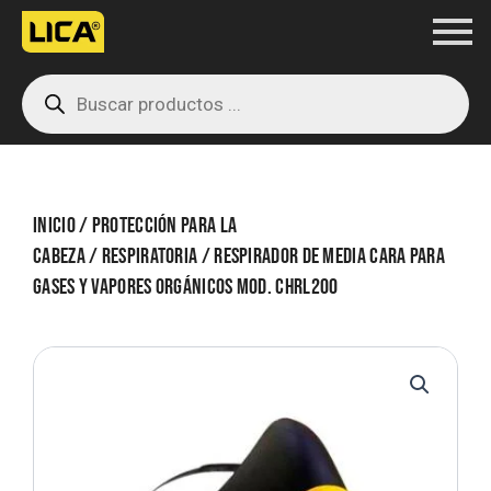
Ir
al
Products
contenido
search
Inicio
/
Protección para la
cabeza
/
Respiratoria
/ Respirador de media cara para
gases y vapores orgánicos MOD. CHRL200