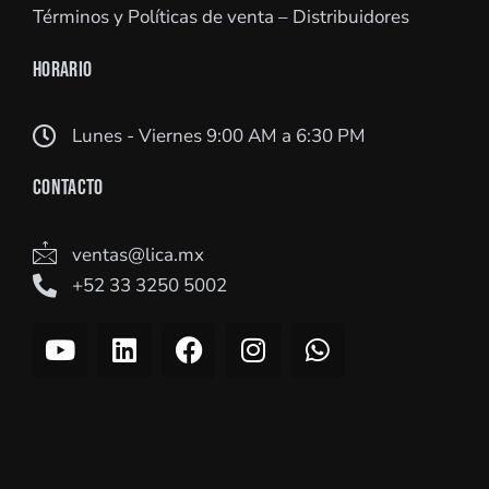
Términos y Políticas de venta – Distribuidores
HORARIO
Lunes - Viernes 9:00 AM a 6:30 PM
CONTACTO
ventas@lica.mx
+52 33 3250 5002
Y
L
F
I
W
o
i
a
n
h
u
n
c
s
a
t
k
e
t
t
u
e
b
a
s
b
d
o
g
a