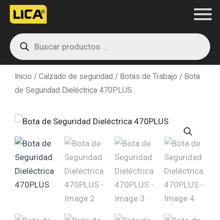
Ir
al
Products
contenido
search
Inicio
/
Calzado de seguridad
/
Botas de Trabajo
/ Bota
de Seguridad Dieléctrica 470PLUS