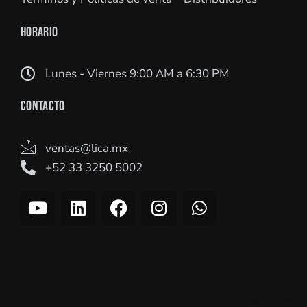
HORARIO
Lunes - Viernes 9:00 AM a 6:30 PM
CONTACTO
ventas@lica.mx
+52 33 3250 5002
Y
L
F
I
W
o
i
a
n
h
u
n
c
s
a
t
k
e
t
t
u
e
b
a
s
b
d
o
g
a
e
i
o
r
p