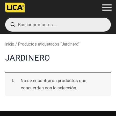
Ir
al
Products
contenido
search
Inicio
/ Productos etiquetados “Jardinero”
JARDINERO
No se encontraron productos que
concuerden con la selección.