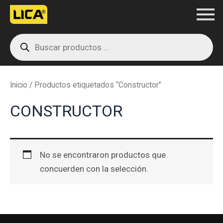
Ir
al
Products
contenido
search
Inicio
/ Productos etiquetados “Constructor”
CONSTRUCTOR
No se encontraron productos que
concuerden con la selección.