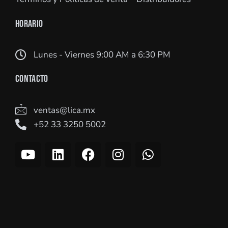
HORARIO
Lunes - Viernes 9:00 AM a 6:30 PM
CONTACTO
ventas@lica.mx
+52 33 3250 5002
Y
L
F
I
W
o
i
a
n
h
u
n
c
s
a
t
k
e
t
t
u
e
b
a
s
b
d
o
g
a
e
i
o
r
p