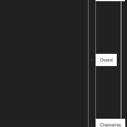
Overol
Chamarras