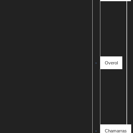
Overol
Chamarras