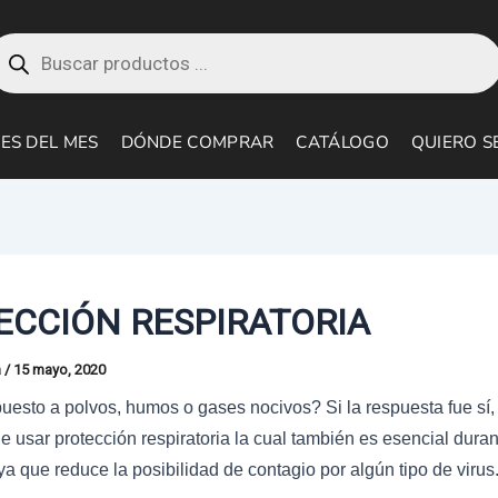
roducts
earch
ES DEL MES
DÓNDE COMPRAR
CATÁLOGO
QUIERO S
ECCIÓN RESPIRATORIA
a
/
15 mayo, 2020
uesto a
polvos, humos o gases nocivos? Si la respuesta fue sí,
 usar protección respiratoria la cual también es esencial duran
 que reduce la posibilidad de contagio por algún tipo de virus