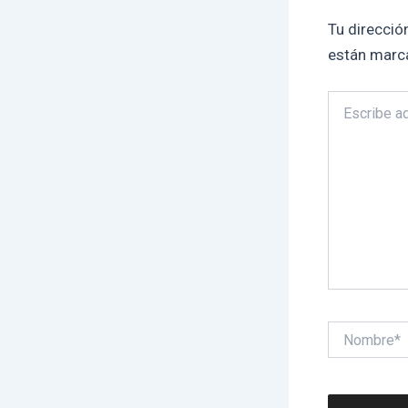
Tu direcció
están marc
Escribe
aquí...
Nombre*