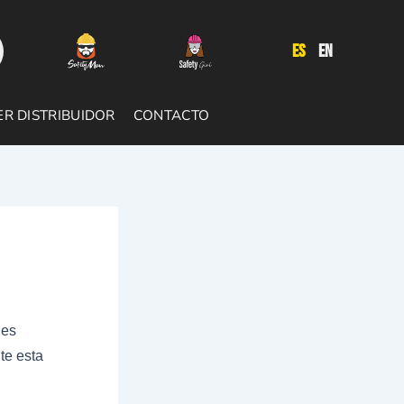
ES
EN
ER DISTRIBUIDOR
CONTACTO
 es
te esta
.