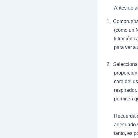
Antes de a
1.
Comprueba 
(como un N
filtración
para ver a 
2.
Selecciona 
proporciona
cara del us
respirador.
permiten qu
Recuerda q
adecuado y 
tanto, es 