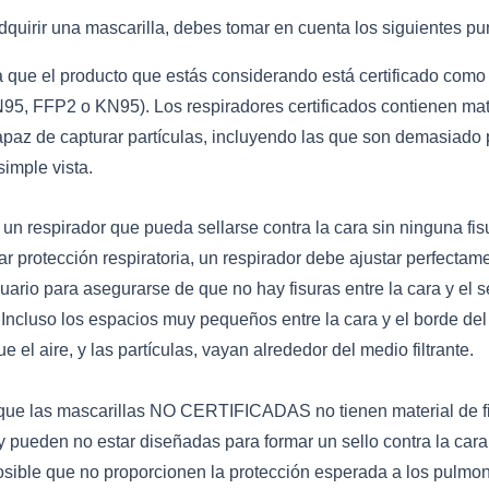
dquirir una mascarilla, debes tomar en cuenta los siguientes pu
que el producto que estás considerando está certificado como 
95, FFP2 o KN95). Los respiradores certificados contienen mat
 capaz de capturar partículas, incluyendo las que son demasiad
simple vista.
un respirador que pueda sellarse contra la cara sin ninguna fis
r protección respiratoria, un respirador debe ajustar perfectam
uario para asegurarse de que no hay fisuras entre la cara y el s
 Incluso los espacios muy pequeños entre la cara y el borde del
e el aire, y las partículas, vayan alrededor del medio filtrante.
ue las mascarillas NO CERTIFICADAS no tienen material de fi
pueden no estar diseñadas para formar un sello contra la cara 
posible que no proporcionen la protección esperada a los pulmo