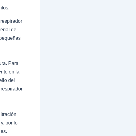
ntos:
respirador
erial de
o pequeñas
ura. Para
ente en la
ello del
 respirador
ltración
y, por lo
nes.