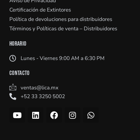
Aviso de Privacidad
Certificación de Extintores
Política de devoluciones para distribuidores
Términos y Políticas de venta – Distribuidores
HORARIO
Lunes - Viernes 9:00 AM a 6:30 PM
CONTACTO
ventas@lica.mx
+52 33 3250 5002
Y
L
F
I
W
o
i
a
n
h
u
n
c
s
a
t
k
e
t
t