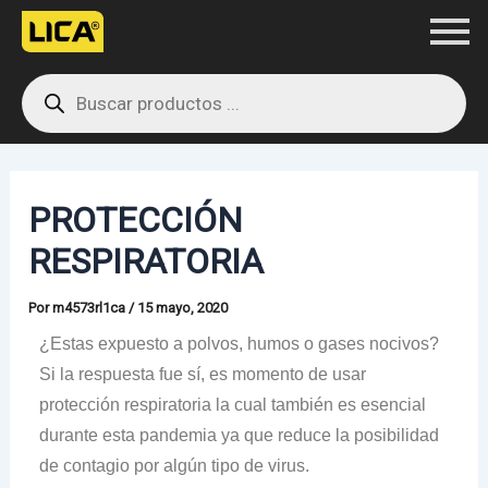
Ir
Navegación
al
de
Products
contenido
entradas
search
PROTECCIÓN
RESPIRATORIA
Por
m4573rl1ca
/
15 mayo, 2020
¿Estas expuesto a
polvos, humos o gases nocivos?
Si la respuesta fue sí, es momento de usar
protección respiratoria la cual también es esencial
durante esta pandemia ya que reduce la posibilidad
de contagio por algún tipo de virus.