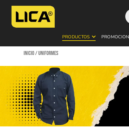
Ir
P
al
s
contenido
PRODUCTOS
PROMOCION
Inicio
/ Uniformes