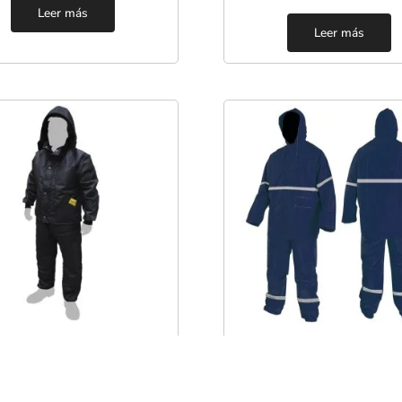
Leer más
Leer más
Chamarras
Impermeables
MARRA Y PANTALÓN
IMPERMEABLE AZUL
MICO PARA FRÍO MOD.
REFLEJANTE MOD. JS