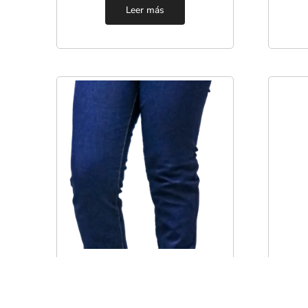
Leer más
Pantalones
PANTALÓN DE MEZCLILLA
CHA
DENIM DAMA MOD. PANT-E-
TÉR