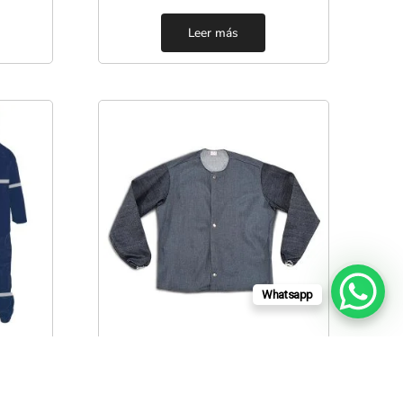
Leer más
Whatsapp
Mangas y Mandiles
 CON
CHAQUETIN PARA
PIL-
SOLDADOR EN MEZCLILLA