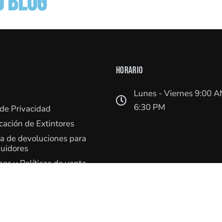
O BLOG
HORARIO
Lunes - Viernes 9:00 A
6:30 PM
 de Privacidad
icación de Extintores
ca de devoluciones para
buidores
os y Políticas de venta –
buidores