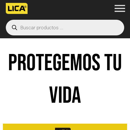
Ir
al
Products
contenido
search
PROTEGEMOS TU
VIDA