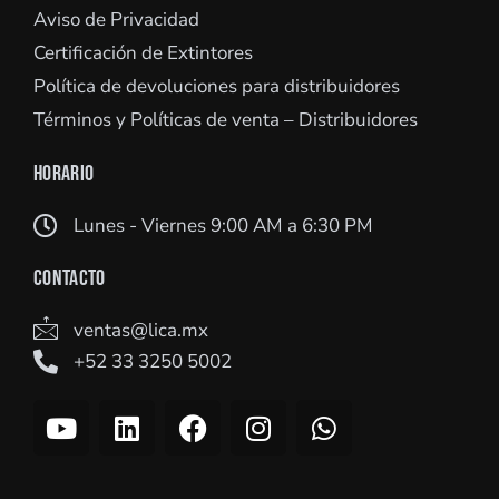
Aviso de Privacidad
Certificación de Extintores
Política de devoluciones para distribuidores
Términos y Políticas de venta – Distribuidores
HORARIO
Lunes - Viernes 9:00 AM a 6:30 PM
CONTACTO
ventas@lica.mx
+52 33 3250 5002
Y
L
F
I
W
o
i
a
n
h
u
n
c
s
a
t
k
e
t
t