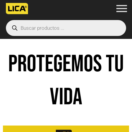
Ir
al
Products
contenido
search
PROTEGEMOS TU
VIDA