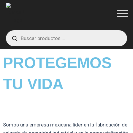
Ir
al
contenido
Products
search
PROTEGEMOS
TU VIDA
Somos una empresa mexicana líder en la fabricación de