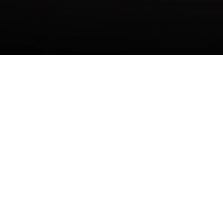
NOSOTROS
LINKS
Quiero ser proveedor
Blog
Protegemos tu vida
Aviso