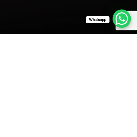
Whatsapp
CONTACTO
M a
ventas@lica.mx
+52 33 3250 5002