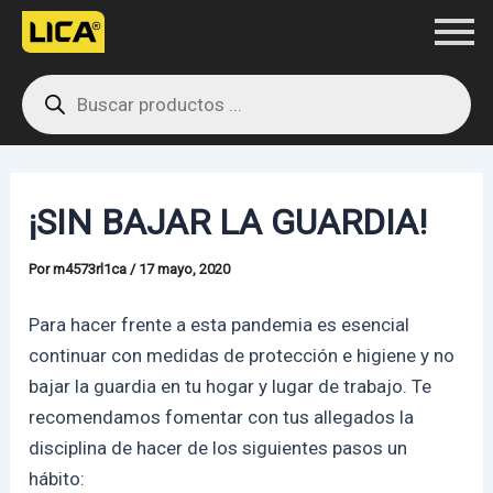
Ir
Navegación
al
de
Products
contenido
entradas
search
¡SIN BAJAR LA GUARDIA!
Por
m4573rl1ca
/
17 mayo, 2020
Para hacer frente a esta pandemia es esencial
continuar con medidas de protección e higiene y no
bajar la guardia en tu hogar y lugar de trabajo. Te
recomendamos fomentar con tus allegados la
disciplina de hacer de los siguientes pasos un
hábito: