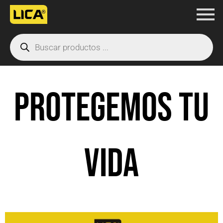
Ir
al
Products
contenido
search
PROTEGEMOS TU
VIDA