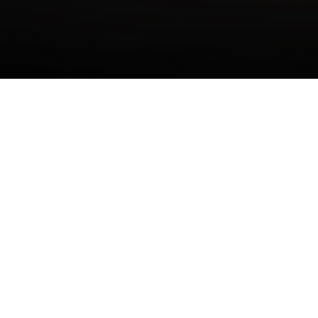
NOSOTROS
LINKS
Quiero ser proveedor
Blog
Protegemos tu vida
Aviso