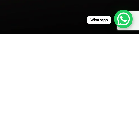
Whatsapp
CONTACTO
M a
ventas@lica.mx
+52 33 3250 5002