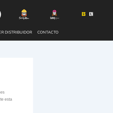
ES
EN
ER DISTRIBUIDOR
CONTACTO
 es
te esta
.