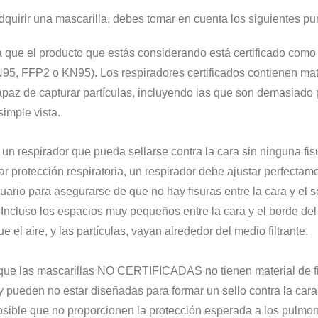
dquirir una mascarilla, debes tomar en cuenta los siguientes pu
que el producto que estás considerando está certificado como 
95, FFP2 o KN95). Los respiradores certificados contienen mat
 capaz de capturar partículas, incluyendo las que son demasiad
simple vista.
un respirador que pueda sellarse contra la cara sin ninguna fis
r protección respiratoria, un respirador debe ajustar perfectam
uario para asegurarse de que no hay fisuras entre la cara y el s
 Incluso los espacios muy pequeños entre la cara y el borde del
e el aire, y las partículas, vayan alrededor del medio filtrante.
ue las mascarillas NO CERTIFICADAS no tienen material de fi
pueden no estar diseñadas para formar un sello contra la cara 
posible que no proporcionen la protección esperada a los pulmo