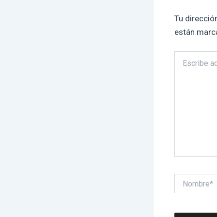
Tu direcció
están marc
Escribe
aquí...
Nombre*