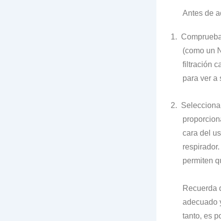
Antes de a
1.
Comprueba 
(como un N
filtración
para ver a 
2.
Selecciona 
proporciona
cara del us
respirador.
permiten qu
Recuerda q
adecuado y 
tanto, es 