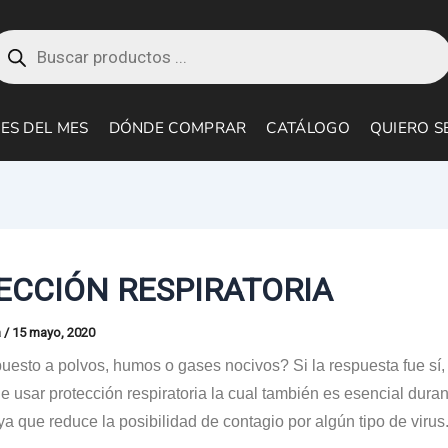
roducts
earch
ES DEL MES
DÓNDE COMPRAR
CATÁLOGO
QUIERO S
ECCIÓN RESPIRATORIA
a
/
15 mayo, 2020
uesto a
polvos, humos o gases nocivos? Si la respuesta fue sí,
 usar protección respiratoria la cual también es esencial duran
 que reduce la posibilidad de contagio por algún tipo de virus