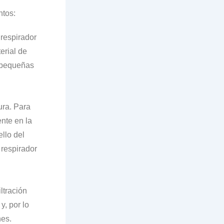
ntos:
respirador
erial de
o pequeñas
ura. Para
ente en la
ello del
 respirador
ltración
y, por lo
nes.