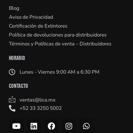
Blog
Aviso de Privacidad
Certificación de Extintores
Política de devoluciones para distribuidores
Términos y Políticas de venta – Distribuidores
HORARIO
Lunes - Viernes 9:00 AM a 6:30 PM
CONTACTO
ventas@lica.mx
+52 33 3250 5002
Y
L
F
I
W
o
i
a
n
h